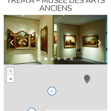
TREM.A – MUSÉE DES ARTS
ANCIENS
k
l
+
-
4