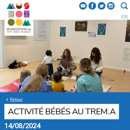
f
a
b
e
FR
k
Retour
ACTIVITÉ BÉBÉS AU TREM.A
14/08/2024