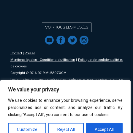
VOIR TOUS LES MUSÉES
f
a
b
e
Contact
|
Presse
Mentions légales - Conditions d’utilisation
|
Politique de confidentialité et
de cookies
Copyright © 2016-2019 MUSEOZOOM
Les musées sont responsables des contenus et photos présents sur ce
site, MSW se décharge de toute responsabilité sur ceux-ci.
We value your privacy
We use cookies to enhance your browsing experience, serve
An initative of
MSW
.
personalized ads or content, and analyze our traffic. By
clicking "Accept All", you consent to our use of cookies.
Customize
Reject All
Accept All