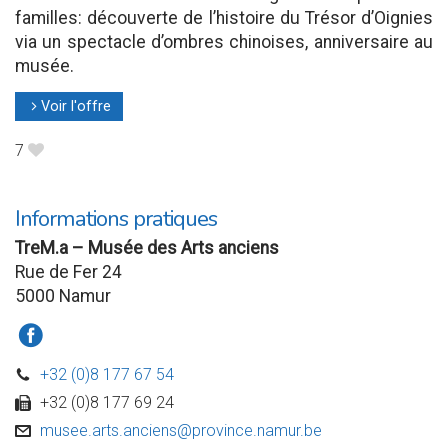
familles: découverte de l’histoire du Trésor d’Oignies
via un spectacle d’ombres chinoises, anniversaire au
musée.
Voir l'offre
l
7
B
Informations pratiques
TreM.a – Musée des Arts anciens
Rue de Fer 24
5000 Namur
a
+32 (0)8 177 67 54
D
+32 (0)8 177 69 24
w
musee.arts.anciens@province.namur.be
v