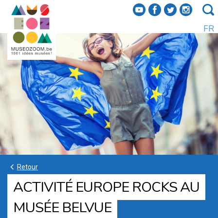
f
a
b
e
FR
k
Retour
ACTIVITÉ EUROPE ROCKS AU
MUSÉE BELVUE