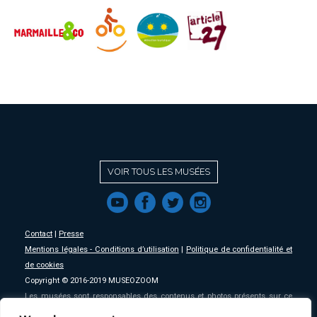
VOIR TOUS LES MUSÉES
f
a
b
e
Contact
|
Presse
Mentions légales - Conditions d’utilisation
|
Politique de confidentialité et
de cookies
Copyright © 2016-2019 MUSEOZOOM
Les musées sont responsables des contenus et photos présents sur ce
site, MSW se décharge de toute responsabilité sur ceux-ci.