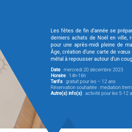
iCalendar
Google Calendar
Outlook
Outlook Online
Yahoo! Calendar
Les fêtes de fin d’année se prépa
derniers achats de Noël en ville,
pour une après-midi pleine de m
Âge, création d’une carte de vœux à
métal à repousser autour d’un coug
Date
: mercredi 20 décembre 2023
Horaire
: 14h-16h
Tarifs
: gratuit pour les – 12 ans
Réservation souhaitée : mediation.tr
Autre(s) info(s)
: activité pour les 5-12 