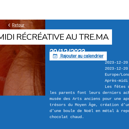
k
Retour
IDI RÉCRÉATIVE AU TRE.MA
20/12/2023
Rajouter au calendrier
F
2023-12-20
2023-12-20
Europe/Lon
Après-midi
Les fêtes 
les parents font leurs derniers ach
musée des Arts anciens pour une ap
trésors du Moyen Âge, création d’un
d’une boule de Noël en métal à repo