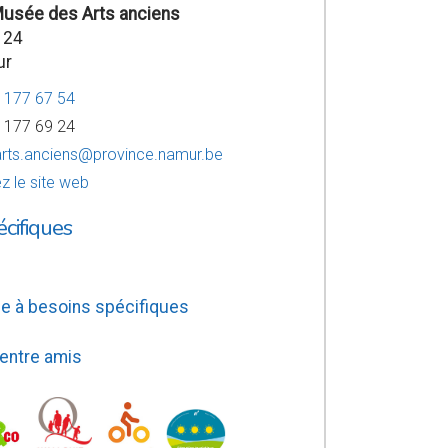
Musée des Arts anciens
 24
ur
8 177 67 54
8 177 69 24
rts.anciens@province.namur.be
z le site web
écifiques
e à besoins spécifiques
 entre amis