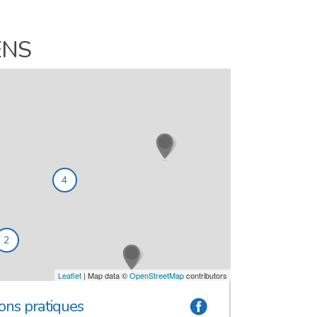
ENS
4
2
Leaflet
| Map data ©
OpenStreetMap
contributors
ons pratiques
a