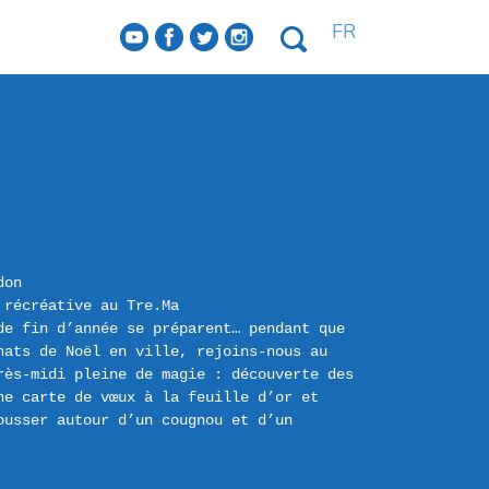
FR
f
a
b
e
don
 récréative au Tre.Ma
de fin d’année se préparent… pendant que 
ats de Noël en ville, rejoins-nous au 
rès-midi pleine de magie : découverte des 
e carte de vœux à la feuille d’or et 
usser autour d’un cougnou et d’un 