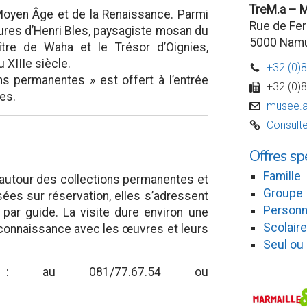
TreM.a – 
Moyen Âge et de la Renaissance. Parmi
Rue de Fer
ures d’Henri Bles, paysagiste mosan du
5000 Nam
ître de Waha et le Trésor d’Oignies,
 XIIIe siècle.
+32 (0)
D
ons permanentes » est offert à l’entrée
+32 (0)
w
es.
musee.a
v
Consulte
C
Offres sp
Famille
autour des collections permanentes et
Groupe
ées sur réservation, elles s’adressent
Personn
par guide. La visite dure environ une
Scolaire
 connaissance avec les œuvres et leurs
Seul ou
s : au 081/77.67.54 ou