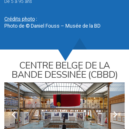
De 5 à 95 ans
Crédits photo
:
Photo de © Daniel Fouss – Musée de la BD
CENTRE BELGE DE LA
BANDE DESSINÉE (CBBD)
k
l