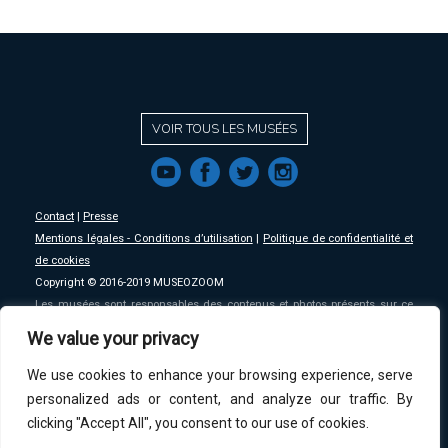
VOIR TOUS LES MUSÉES
f
a
b
e
Contact
|
Presse
Mentions légales - Conditions d’utilisation
|
Politique de confidentialité et
de cookies
Copyright © 2016-2019 MUSEOZOOM
Les musées sont responsables des contenus et photos présents sur ce
site, MSW se décharge de toute responsabilité sur ceux-ci.
We value your privacy
We use cookies to enhance your browsing experience, serve
An initative of
MSW
.
personalized ads or content, and analyze our traffic. By
clicking "Accept All", you consent to our use of cookies.