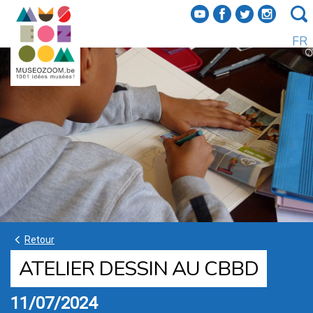
f
a
b
e
FR
k
Retour
ATELIER DESSIN AU CBBD
11/07/2024