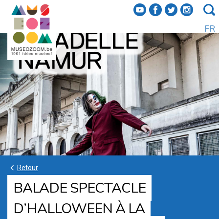
f
a
b
e
FR
k
Retour
BALADE SPECTACLE
D’HALLOWEEN À LA