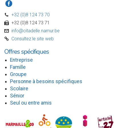
a
+32 (0)8 124 73 70
D
+32 (0)8 124 73 71
w
info@citadelle.namur.be
v
Consultez le site web
C
Offres spécifiques
Entreprise
Famille
Groupe
Personne à besoins spécifiques
Scolaire
Sénior
Seul ou entre amis