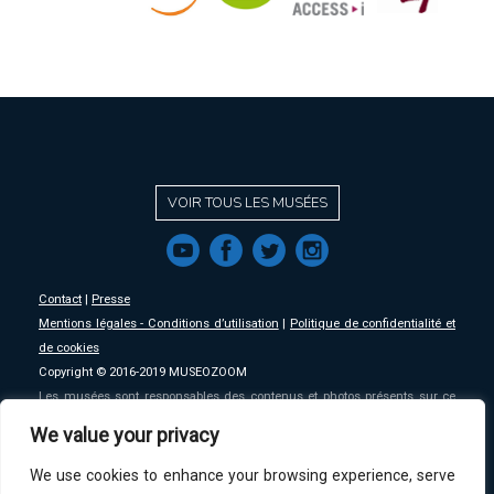
VOIR TOUS LES MUSÉES
f
a
b
e
Contact
|
Presse
Mentions légales - Conditions d’utilisation
|
Politique de confidentialité et
de cookies
Copyright © 2016-2019 MUSEOZOOM
Les musées sont responsables des contenus et photos présents sur ce
site, MSW se décharge de toute responsabilité sur ceux-ci.
We value your privacy
We use cookies to enhance your browsing experience, serve
An initative of
MSW
.