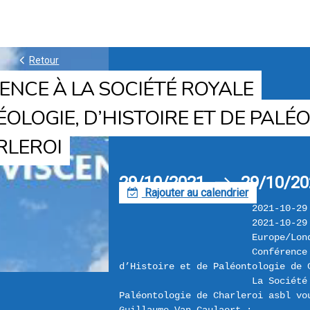
k
Retour
NCE À LA SOCIÉTÉ ROYALE
OLOGIE, D’HISTOIRE ET DE PALÉ
RLEROI
29/10/2021
29/10/20
h
Rajouter au calendrier
F
2021-10-29
2021-10-29
Europe/Lon
Conférence
d’Histoire et de Paléontologie de 
La Société
Paléontologie de Charleroi asbl vo