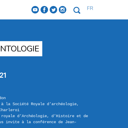
FR
f
a
b
e
ONTOLOGIE
21
don
 à la Société Royale d’archéologie, 
Charleroi
 royale d’Archéologie, d’Histoire et de 
us invite à la conférence de Jean-