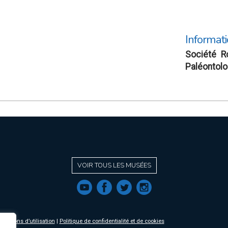
Informati
Société Ro
Paléontolo
VOIR TOUS LES MUSÉES
f
a
b
e
nditions d’utilisation
|
Politique de confidentialité et de cookies