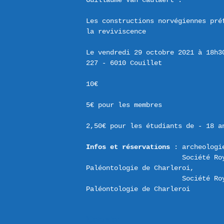
Guillaume Van Caulaert :

Les constructions norvégiennes pré
la reviviscence

Le vendredi 29 octobre 2021 à 18h30
227 - 6010 Couillet

10€

5€ pour les membres

2,50€ pour les étudiants de - 18 an
Infos et réservations
 : archeologi
Société Ro
Paléontologie de Charleroi, 
Société Ro
Paléontologie de Charleroi
iCalendar