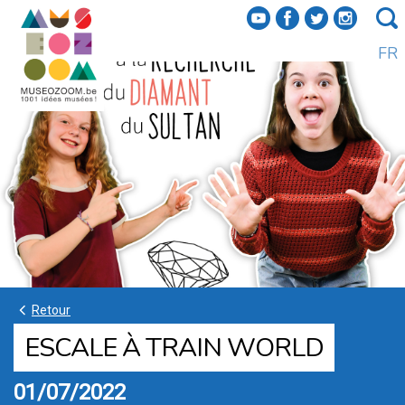
f
a
b
e
FR
k
Retour
ESCALE À TRAIN WORLD
01/07/2022