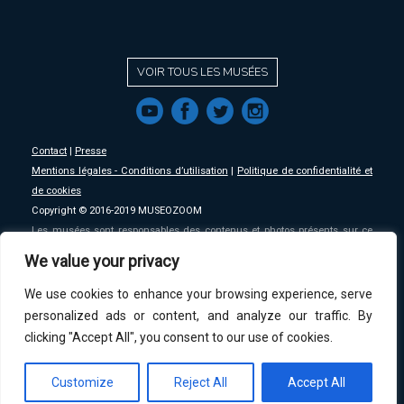
VOIR TOUS LES MUSÉES
f
a
b
e
Contact
|
Presse
Mentions légales - Conditions d’utilisation
|
Politique de confidentialité et
de cookies
Copyright © 2016-2019 MUSEOZOOM
Les musées sont responsables des contenus et photos présents sur ce
site, MSW se décharge de toute responsabilité sur ceux-ci.
We value your privacy
We use cookies to enhance your browsing experience, serve
An initative of
MSW
.
personalized ads or content, and analyze our traffic. By
clicking "Accept All", you consent to our use of cookies.
Customize
Reject All
Accept All