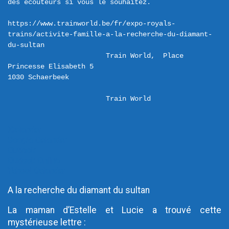
des écouteurs si vous le souhaitez.

https://www.trainworld.be/fr/expo-royals-
trains/activite-famille-a-la-recherche-du-diamant-
du-sultan
Train World,  Place 
Princesse Elisabeth 5 

Train World
iCalendar
Google Calendar
Outlook
Outlook Online
Yahoo! Calendar
A la recherche du diamant du sultan
La maman d’Estelle et Lucie a trouvé cette
mystérieuse lettre :