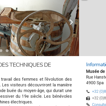
l
Informati
DES TECHNIQUES DE
Musée de 
Rue Hanst
travail des femmes et l’évolution des
4900 Spa
. Les visiteurs découvriront la manière
nde buée du moyen-âge, qui durait une
+32 (0)
D
lessiver du 19e siècle. Les bénévoles
+32 (0)
w
hines électriques.
Consulte
C