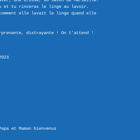
aver, une brosse, du savon de Marseille. 
 et tu rinceras le linge au lavoir. 
comment elle lavait le linge quand elle 
prenante, distrayante ! On t’attend ! 
2023
Papa et Maman bienvenus