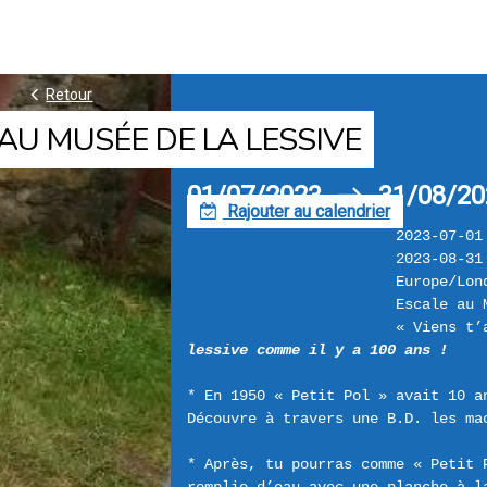
k
Retour
AU MUSÉE DE LA LESSIVE
01/07/2023
31/08/20
h
Rajouter au calendrier
F
2023-07-01
2023-08-31
Europe/Lon
Escale au 
« Viens t’
lessive comme il y a 100 ans !
* En 1950 « Petit Pol » avait 10 a
Découvre à travers une B.D. les mac
* Après, tu pourras comme « Petit P