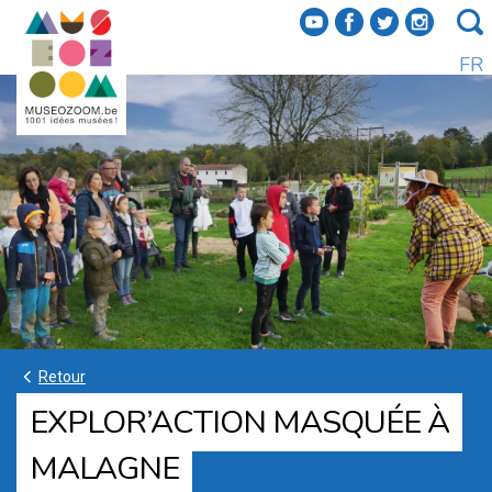
f
a
b
e
FR
k
Retour
EXPLOR’ACTION MASQUÉE À
MALAGNE