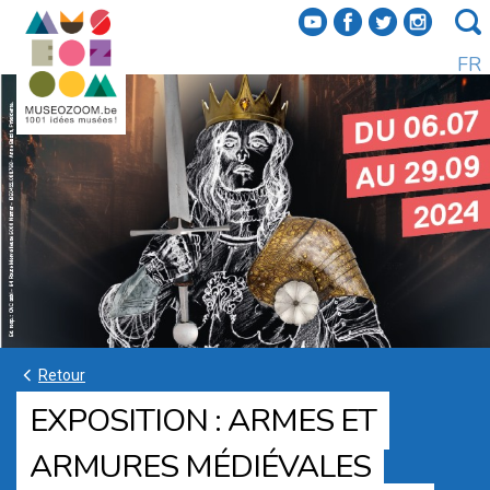
f
a
b
e
FR
k
Retour
EXPOSITION : ARMES ET
ARMURES MÉDIÉVALES