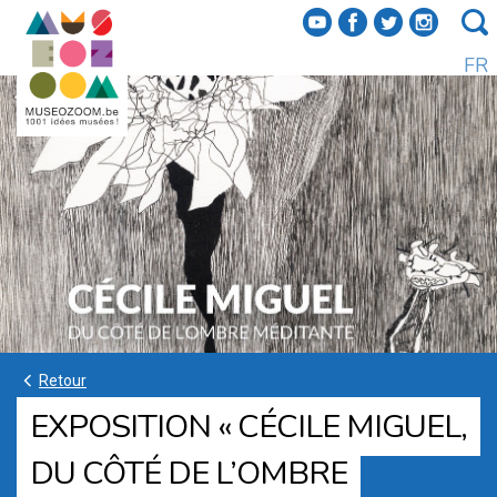
f
a
b
e
FR
k
Retour
EXPOSITION « CÉCILE MIGUEL,
DU CÔTÉ DE L’OMBRE