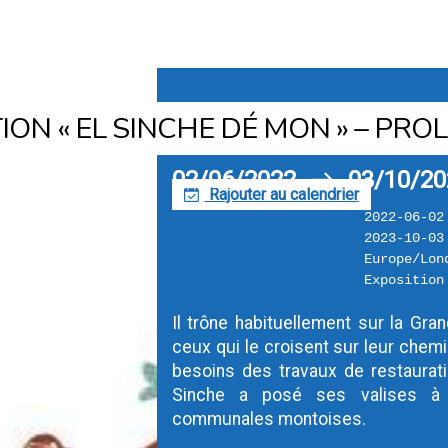
k
Retour
ION « EL SINCHE DÉ MON » – PR
02/06/2022
03/10/20
h
Rajouter au calendrier
F
2022-06-02
2023-10-03
Europe/Lon
Exposition
Il trône habituellement sur la Gra
ceux qui le croisent sur leur chem
besoins des travaux de restauratio
Sinche a posé ses valises à l’
communales montoises.