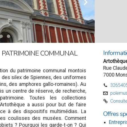
l
Informati
U PATRIMOINE COMMUNAL
Artothèqu
Rue Claude
vation du patrimoine communal montois
7000 Mon
ue des silex de Spiennes, des uniformes
sins, des amphores gallo-romaines). Au
326540
D
ois un centre de réserve, de recherche,
polemus
v
atrimoine. Toutes les collections
Consulte
C
Artothèque a aussi pour but de faire
âce à des dispositifs multimédias. La
Offres sp
ur les coulisses des musées. Comment
Entrepri
’objets ? Pourquoi les garde-t-on ? Qui