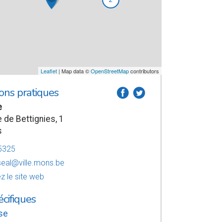
Leaflet
| Map data ©
OpenStreetMap
contributors
ons pratiques
a
b
e
 de Bettignies, 1
s
5325
eal@ville.mons.be
z le site web
écifiques
se