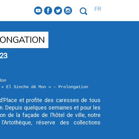
FR
f
a
b
e
OLONGATION
23
don
 « El Sinche dé Mon » – Prolongation
nd’Place et profite des caresses de tous 
in. Depuis quelques semaines et pour les 
n de la façade de l’hôtel de ville, notre 
Artothèque, réserve des collections 