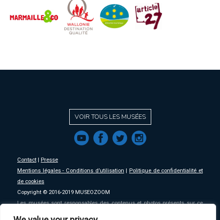
VOIR TOUS LES MUSÉES
f
a
b
e
Contact
|
Presse
Mentions légales - Conditions d’utilisation
|
Politique de confidentialité et
de cookies
Copyright © 2016-2019 MUSEOZOOM
Les musées sont responsables des contenus et photos présents sur ce
site, MSW se décharge de toute responsabilité sur ceux-ci.
We value your privacy