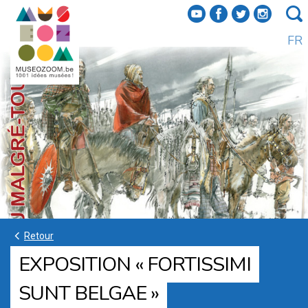
f
a
b
e
FR
k
Retour
EXPOSITION « FORTISSIMI
SUNT BELGAE »