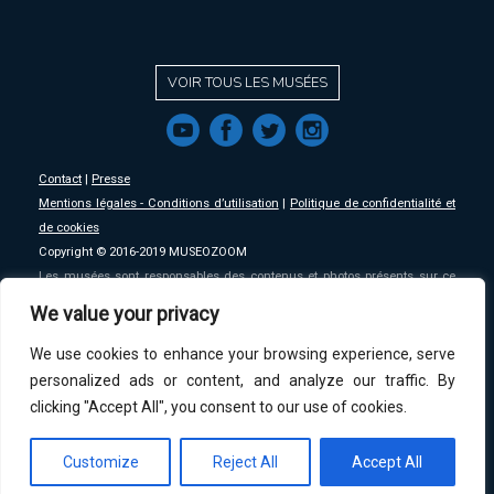
VOIR TOUS LES MUSÉES
f
a
b
e
Contact
|
Presse
Mentions légales - Conditions d’utilisation
|
Politique de confidentialité et
de cookies
Copyright © 2016-2019 MUSEOZOOM
Les musées sont responsables des contenus et photos présents sur ce
site, MSW se décharge de toute responsabilité sur ceux-ci.
We value your privacy
We use cookies to enhance your browsing experience, serve
An initative of
MSW
.
personalized ads or content, and analyze our traffic. By
clicking "Accept All", you consent to our use of cookies.
Customize
Reject All
Accept All