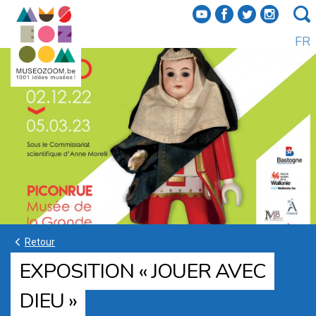
f
a
b
e
FR
k
Retour
EXPOSITION « JOUER AVEC
DIEU »