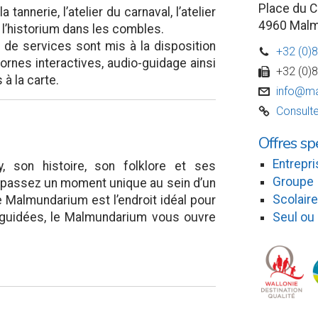
Place du C
 la tannerie, l’atelier du carnaval, l’atelier
4960 Mal
t l’historium dans les combles.
de services sont mis à la disposition
+32 (0)
D
bornes interactives, audio-guidage ainsi
+32 (0)
w
à la carte.
info@ma
v
Consulte
C
Offres sp
Entrepri
, son histoire, son folklore et ses
Groupe
z passez un moment unique au sein d’un
Scolaire
e Malmundarium est l’endroit idéal pour
es guidées, le Malmundarium vous ouvre
Seul ou