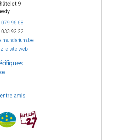
hâtelet 9
medy
8 079 96 68
8 033 92 22
lmundarium.be
z le site web
écifiques
se
 entre amis