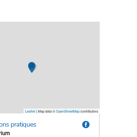
Leaflet
| Map data ©
OpenStreetMap
contributors
ons pratiques
a
rium