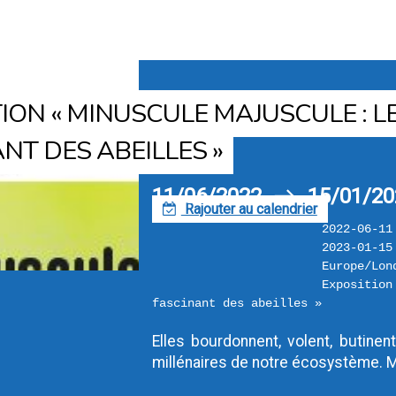
k
Retour
ION « MINUSCULE MAJUSCULE : 
NT DES ABEILLES »
11/06/2022
15/01/20
h
Rajouter au calendrier
F
2022-06-11
2023-01-15
Europe/Lon
Exposition
fascinant des abeilles »
Elles bourdonnent, volent, butinen
millénaires de notre écosystème. Ma