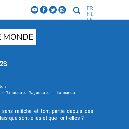
FR
f
a
b
e
NL
EN
LE MONDE
23
don
 « Minuscule Majuscule : le monde 
t sans relâche et font partie depuis des 
is que sont-elles et que font-elles ?