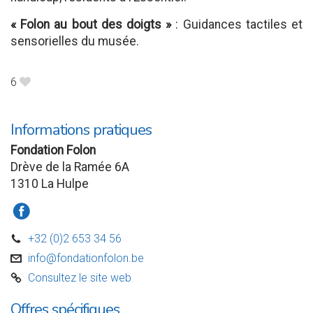
« Folon au bout des doigts »
: Guidances tactiles et
sensorielles du musée.
6
B
Informations pratiques
Fondation Folon
Drève de la Ramée 6A
1310 La Hulpe
a
+32 (0)2 653 34 56
D
info@fondationfolon.be
v
Consultez le site web
C
Offres spécifiques