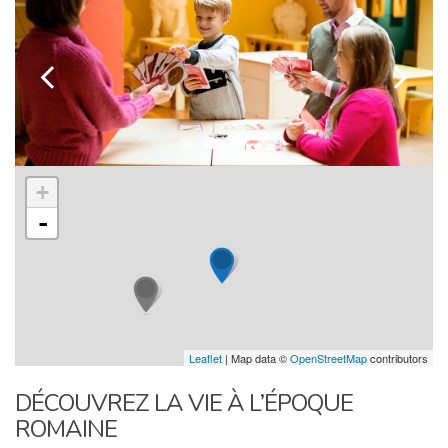
k
l
+
-
Leaflet
| Map data ©
OpenStreetMap
contributors
DÉCOUVREZ LA VIE À L’ÉPOQUE
ROMAINE