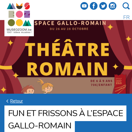
f
a
b
e
FR
k
Retour
FUN ET FRISSONS À L’ESPACE
GALLO-ROMAIN