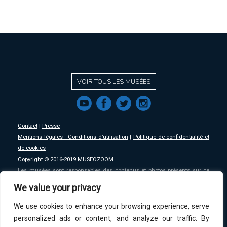
VOIR TOUS LES MUSÉES
f
a
b
e
Contact
|
Presse
Mentions légales - Conditions d’utilisation
|
Politique de confidentialité et
de cookies
Copyright © 2016-2019 MUSEOZOOM
Les musées sont responsables des contenus et photos présents sur ce
site, MSW se décharge de toute responsabilité sur ceux-ci.
We value your privacy
We use cookies to enhance your browsing experience, serve
An initative of
MSW
.
personalized ads or content, and analyze our traffic. By