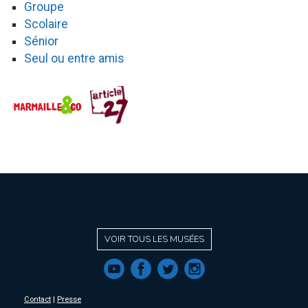
Groupe
Scolaire
Sénior
Seul ou entre amis
VOIR TOUS LES MUSÉES
f
a
b
e
Contact
|
Presse