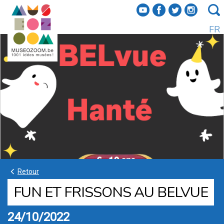
f
a
b
e
FR
k
Retour
FUN ET FRISSONS AU BELVUE
24/10/2022