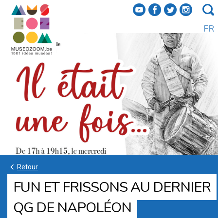
f
a
b
e
FR
k
Retour
FUN ET FRISSONS AU DERNIER
QG DE NAPOLÉON