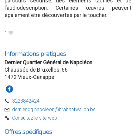
parcours sécurisé, des éléments tactiles et de
l’audiodescription. Certaines œuvres peuvent
également être découvertes par le toucher.
1
B
Informations pratiques
Dernier Quartier Général de Napoléon
Chaussée de Bruxelles, 66
1472 Vieux-Genappe
a
3223842424
D
dernier.qg.napoleon@brabantwallon.be
v
Consultez le site web
C
Offres spécifiques