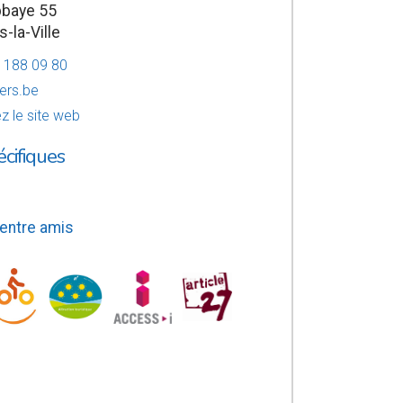
bbaye 55
s-la-Ville
7 188 09 80
lers.be
z le site web
écifiques
 entre amis