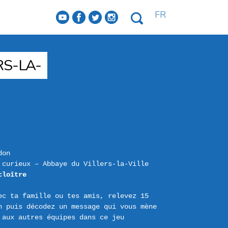
FR
f
a
b
e
RS-LA-
don
 curieux – Abbaye du Villers-la-Ville
cloître
c ta famille ou tes amis, relevez 15 
n puis décodez un message qui vous mène 
aux autres équipes dans ce jeu 