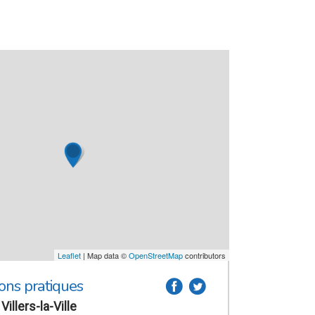
Leaflet
| Map data ©
OpenStreetMap
contributors
ons pratiques
a
b
illers-la-Ville