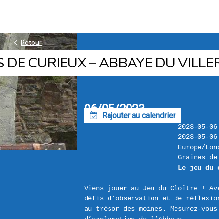
k
Retour
 DE CURIEUX – ABBAYE DU VILLE
06/05/2023
Rajouter au calendrier
F
2023-05-06
2023-05-06
Europe/Lon
Graines de
Le jeu du 
Viens jouer au Jeu du Cloître ! Ave
défis d’observation et de réflexio
au trésor des moines. Mesurez-vous 