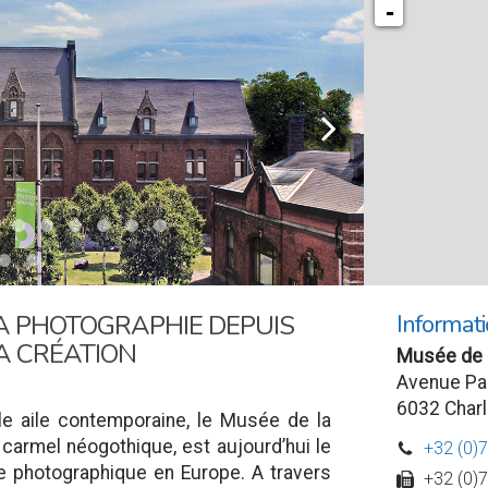
-
l
Informati
LA PHOTOGRAPHIE DEPUIS
A CRÉATION
Musée de 
Avenue Pau
6032 Charl
e aile contemporaine, le Musée de la
 carmel néogothique, est aujourd’hui le
+32 (0)
D
e photographique en Europe. A travers
+32 (0)
w