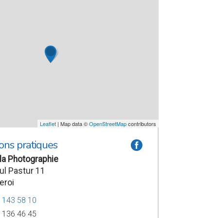
Leaflet
| Map data ©
OpenStreetMap
contributors
ons pratiques
a
la Photographie
l Pastur 11
eroi
7 143 58 10
7 136 46 45