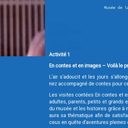
Musée de l
iCalendar
Google Calendar
Outlook
Outlook Online
Yahoo! Calendar
Activité 1
En contes et en images – Voilà le 
L’air s’adoucit et les jours s’all
nez accompagné de contes pour c
Les visites contées En contes et
adultes, parents, petits et grands
du musée et les histoires grâce à 
aura sa thématique afin de satisfai
ceux en quête d’aventures pleines 