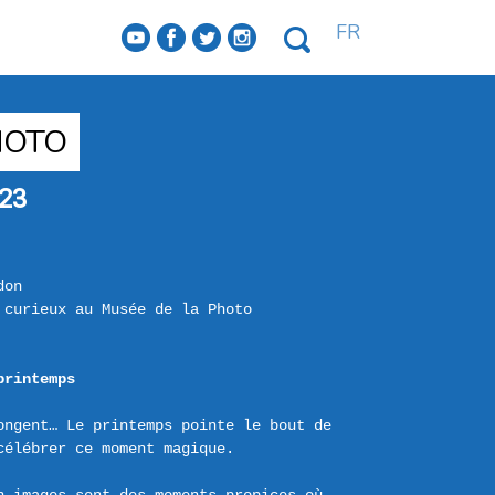
FR
f
a
b
e
HOTO
23
don
 curieux au Musée de la Photo
printemps
ngent… Le printemps pointe le bout de 
élébrer ce moment magique.
