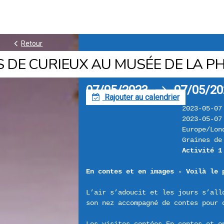
k
Retour
 DE CURIEUX AU MUSÉE DE LA P
07/05/2023
07/05/20
h
Rajouter au calendrier
F
2023-05-07
2023-05-07
Europe/Lon
Graines de
Activité 1
En contes et en images - Voilà le 
L’air s’adoucit et les jours s’allo
son nez accompagné de contes pour c