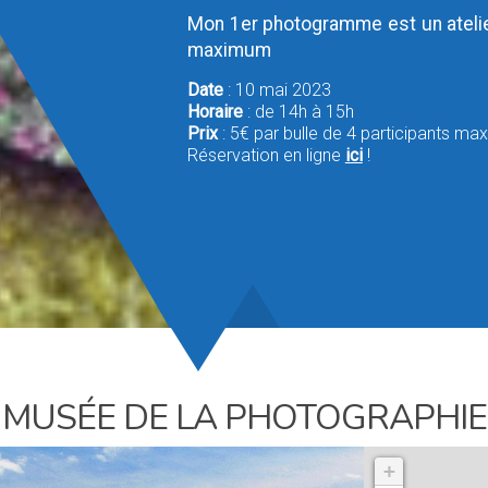
Mon 1er photogramme est un atelier
maximum
Date
: 10 mai 2023
Horaire
: de 14h à 15h
Prix
: 5€ par bulle de 4 participants m
Réservation en ligne
ici
!
MUSÉE DE LA PHOTOGRAPHIE
+