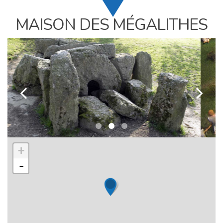
MAISON DES MÉGALITHES
k
l
+
-