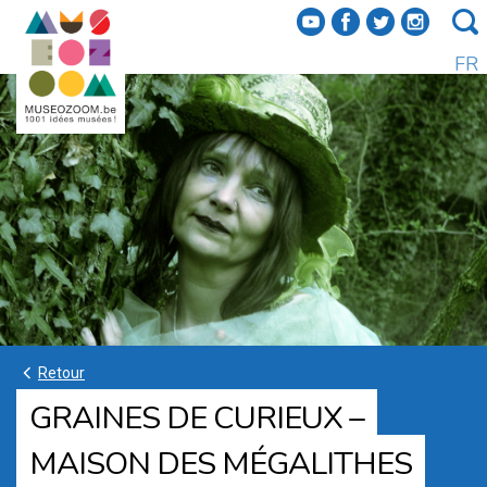
f
a
b
e
FR
k
Retour
GRAINES DE CURIEUX –
MAISON DES MÉGALITHES