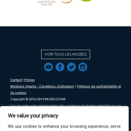
VOIR TOUS LES MUSÉES
f
a
b
e
Contact
|
Presse
Mentions légales - Conditions d’utilisation
|
Politique de confidentialité et
de cookies
Copyright © 2016-2019 MUSEOZOOM
Les musées sont responsables des contenus et photos présents sur ce
site, MSW se décharge de toute responsabilité sur ceux-ci.
We value your privacy
We use cookies to enhance your browsing experience, serve
An initative of
MSW
.