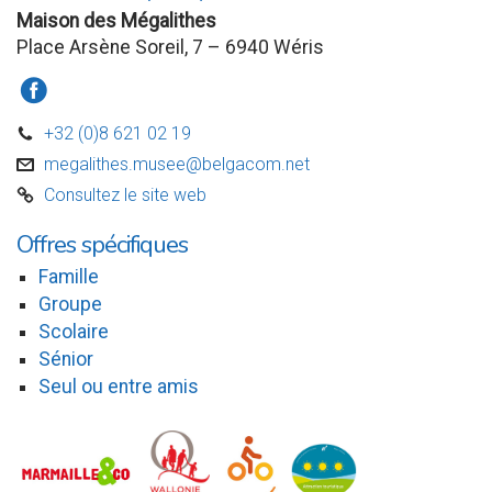
Maison des Mégalithes
Place Arsène Soreil, 7 – 6940 Wéris
a
+32 (0)8 621 02 19
D
megalithes.musee@belgacom.net
v
Consultez le site web
C
Offres spécifiques
Famille
Groupe
Scolaire
Sénior
Seul ou entre amis