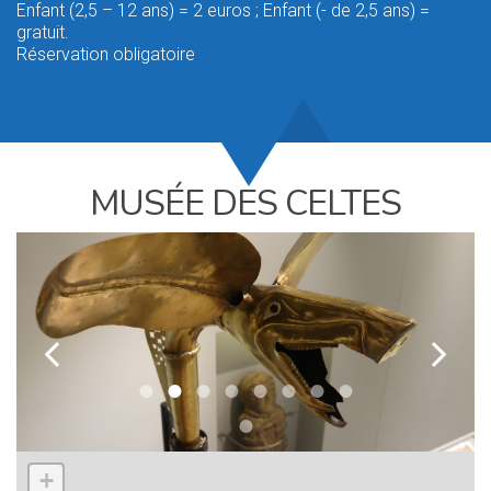
Enfant (2,5 – 12 ans) = 2 euros ; Enfant (- de 2,5 ans) =
gratuit.
Réservation obligatoire
MUSÉE DES CELTES
k
l
+