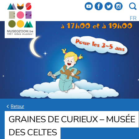
f
a
b
e
FR
k
Retour
GRAINES DE CURIEUX – MUSÉE
DES CELTES