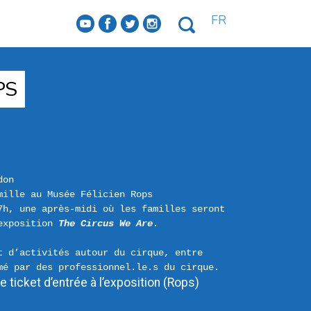
FR
f
a
b
e
PS
don
mille au Musée Félicien Rops
7h, une après-midi où les familles seront 
exposition 
The Circus We Are
.

 d’activités autour du cirque, entre 
le ticket d’entrée à l’exposition (Rops)