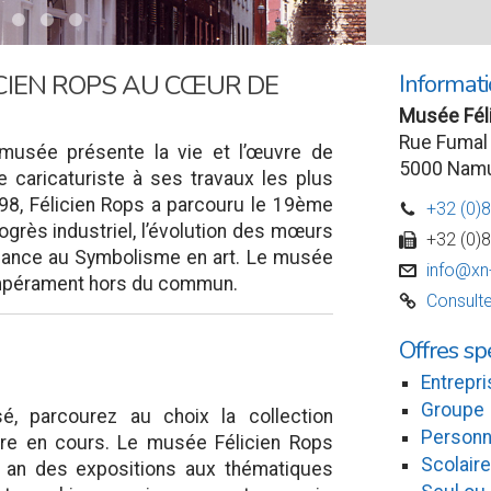
Informati
ICIEN ROPS AU CŒUR DE
Musée Fél
Rue Fumal
musée présente la vie et l’œuvre de
5000 Nam
caricaturiste à ses travaux les plus
98, Félicien Rops a parcouru le 19ème
+32 (0)
D
rogrès industriel, l’évolution des mœurs
+32 (0)
w
issance au Symbolisme en art. Le musée
info@xn
v
tempérament hors du commun.
Consulte
C
Offres sp
Entrepri
Groupe
é, parcourez au choix la collection
Personn
ire en cours. Le musée Félicien Rops
Scolaire
r an des expositions aux thématiques