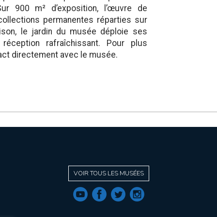
 Sur 900 m² d’exposition, l’œuvre de
 collections permanentes réparties sur
aison, le jardin du musée déploie ses
éception rafraîchissant. Pour plus
act directement avec le musée.
VOIR TOUS LES MUSÉES
f
a
b
e