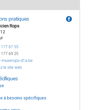
ons pratiques
a
icien Rops
 12
ur
8 177 67 55
8 177 69 25
--muserops-d1a.be
z le site web
écifiques
se
e à besoins spécifiques