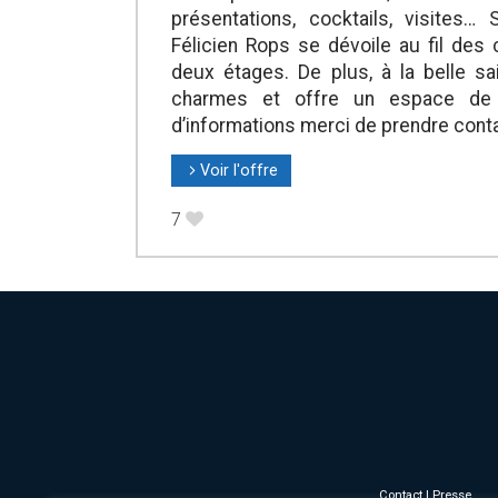
présentations, cocktails, visites…
Félicien Rops se dévoile au fil des
deux étages. De plus, à la belle s
charmes et offre un espace de r
d’informations merci de prendre cont
Voir l'offre
l
7
B
Contact
|
Presse