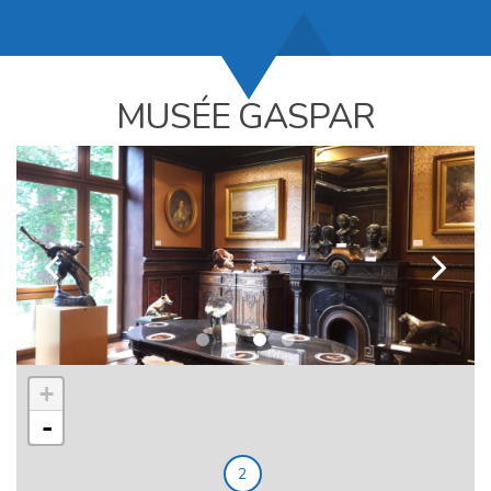
MUSÉE GASPAR
k
l
+
-
2