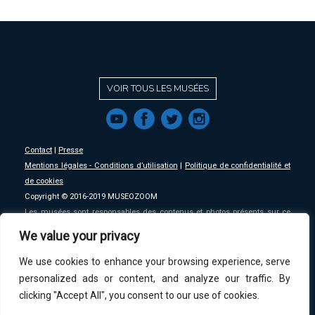
VOIR TOUS LES MUSÉES
f
a
b
e
Contact
|
Presse
Mentions légales - Conditions d’utilisation
|
Politique de confidentialité et
de cookies
Copyright © 2016-2019 MUSEOZOOM
Les musées sont responsables des contenus et photos présents sur ce
site, MSW se décharge de toute responsabilité sur ceux-ci.
We value your privacy
We use cookies to enhance your browsing experience, serve
An initative of
MSW
.
personalized ads or content, and analyze our traffic. By
clicking "Accept All", you consent to our use of cookies.