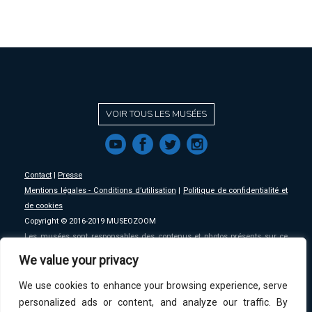
VOIR TOUS LES MUSÉES
f
a
b
e
Contact
|
Presse
Mentions légales - Conditions d’utilisation
|
Politique de confidentialité et
de cookies
Copyright © 2016-2019 MUSEOZOOM
Les musées sont responsables des contenus et photos présents sur ce
site, MSW se décharge de toute responsabilité sur ceux-ci.
We value your privacy
We use cookies to enhance your browsing experience, serve
An initative of
MSW
.
personalized ads or content, and analyze our traffic. By