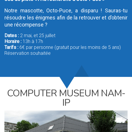
Notre mascotte, Octo-Puce, a disparu ! Sauras-tu
résoudre les énigmes afin de la retrouver et d’obtenir
une récompense ?
Dates :
2 mai, et 25 juillet
Horaire :
13h à 17h
Tarifs :
6€ par personne (gratuit pour les moins de 5 ans)
Réservation souhaitée
COMPUTER MUSEUM NAM-
IP