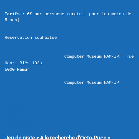
Tarifs :
 6€ par personne (gratuit pour les moins de 
5 ans)
Réservation souhaitée
Computer Museum NAM-IP,  rue 
Henri Blès 192a 

Computer Museum NAM-IP
iCalendar
Google Calendar
Outlook
Outlook Online
Yahoo! Calendar
Jeu de piste « A la recherche d’Octo-Puce »