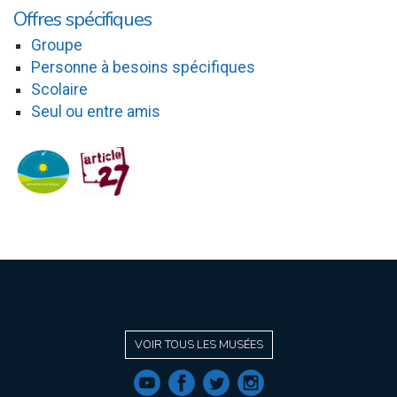
Offres spécifiques
Groupe
Personne à besoins spécifiques
Scolaire
Seul ou entre amis
VOIR TOUS LES MUSÉES
f
a
b
e