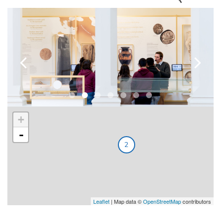
k
l
+
-
2
Leaflet
| Map data ©
OpenStreetMap
contributors