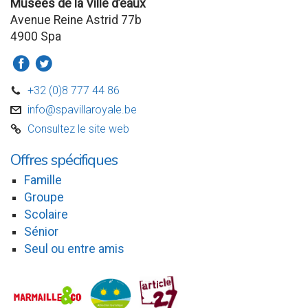
Musées de la Ville d’eaux
Avenue Reine Astrid 77b
4900 Spa
a
b
+32 (0)8 777 44 86
D
info@spavillaroyale.be
v
Consultez le site web
C
Offres spécifiques
Famille
Groupe
Scolaire
Sénior
Seul ou entre amis