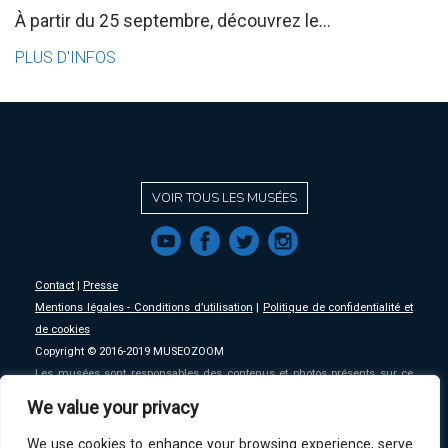
À partir du 25 septembre, découvrez le...
PLUS D'INFOS
VOIR TOUS LES MUSÉES
f
a
b
e
Contact
|
Presse
Mentions légales - Conditions d’utilisation
|
Politique de confidentialité et
de cookies
Copyright © 2016-2019 MUSEOZOOM
Les musées sont responsables des contenus et photos présents sur ce
site, MSW se décharge de toute responsabilité sur ceux-ci.
We value your privacy
We use cookies to enhance your browsing experience, serve
An initative of
MSW
.