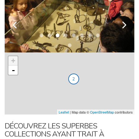
k
l
+
-
2
Leaflet
| Map data ©
OpenStreetMap
contributors
DÉCOUVREZ LES SUPERBES
COLLECTIONS AYANT TRAIT À