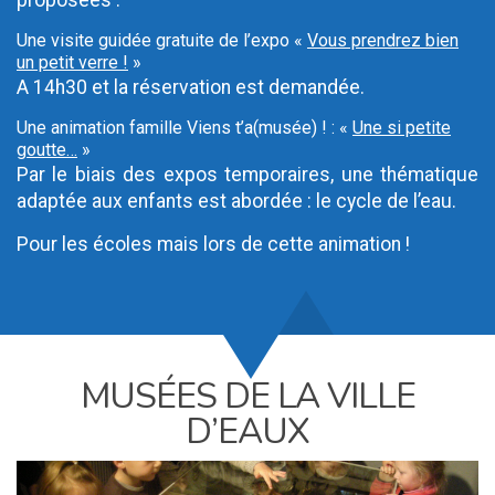
proposées :
Une visite guidée gratuite de l’expo «
Vous prendrez bien
un petit verre !
»
A 14h30 et la réservation est demandée.
Une animation famille Viens t’a(musée) ! : «
Une si petite
goutte…
»
Par le biais des expos temporaires, une thématique
adaptée aux enfants est abordée : le cycle de l’eau.
Pour les écoles mais lors de cette animation !
MUSÉES DE LA VILLE
D’EAUX