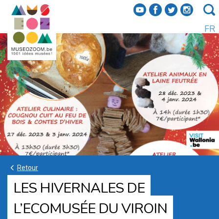
f
a
b
e
FR
k
Retour
LES HIVERNALES DE
L’ECOMUSÉE DU VIROIN