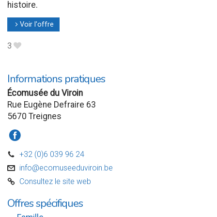
histoire.
Voir l'offre
l
3
B
Informations pratiques
Écomusée du Viroin
Rue Eugène Defraire 63
5670 Treignes
a
+32 (0)6 039 96 24
D
info@ecomuseeduviroin.be
v
Consultez le site web
C
Offres spécifiques