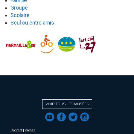
Famille
Groupe
Scolaire
Seul ou entre amis
VOIR TOUS LES MUSÉES
f
a
b
e
Contact
|
Presse