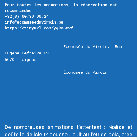
Pour toutes les animations, la réservation est 
recommandée
 :

info@ecomuseeduviroin.be
https://tinyurl.com/yqko58vf
Écomusée du Viroin,  Rue 
Eugène Defraire 63 

Écomusée du Viroin
iCalendar
Google Calendar
Outlook
Outlook Online
Yahoo! Calendar
De nombreuses animations t’attentent : réalise et
goûte le délicieux cougnou cuit au feu de bois, crée