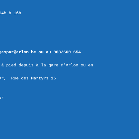
4h à 16h

gaspar@arlon.be
ou au 063/600.654
 à pied depuis à la gare d’Arlon ou en 
ar,  Rue des Martyrs 16 

ar