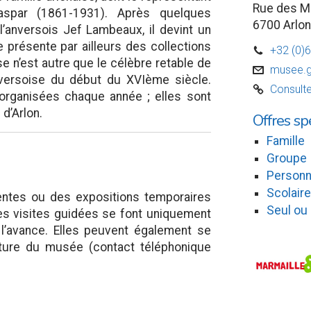
Rue des M
aspar (1861-1931). Après quelques
6700 Arlon
l’anversois Jef Lambeaux, il devint un
 présente par ailleurs des collections
+32 (0)
D
sse n’est autre que le célèbre retable de
musee.g
v
nversoise du début du XVIème siècle.
Consulte
C
organisées chaque année ; elles sont
 d’Arlon.
Offres sp
Famille
Groupe
Personn
Scolaire
entes ou des expositions temporaires
Seul ou
es visites guidées se font uniquement
 l’avance. Elles peuvent également se
rture du musée (contact téléphonique