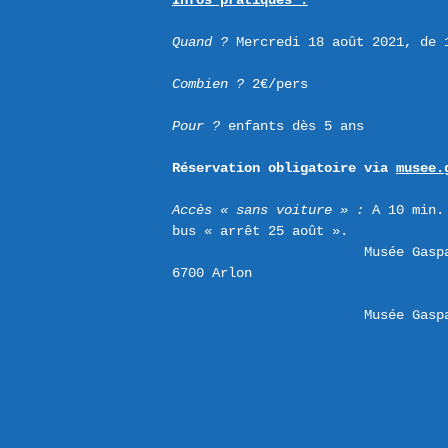
Infos pratiques :
Quand ?
 Mercredi 18 août 2021, de 1
Combien ? 
2€/pers

Pour ? 
enfants dès 5 ans

Réservation obligatoire via 
musee.
Accès « sans voiture » :
 A 10 min.
bus « arrêt 25 août ».
Musée Gasp
Musée Gasp
iCalendar
Google Calendar
Outlook
Outlook Online