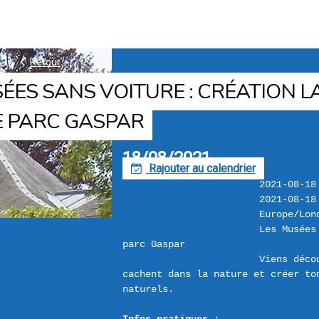
k
Retour
ÉES SANS VOITURE : CRÉATION 
E PARC GASPAR
18/08/2021
Rajouter au calendrier
F
2021-08-18
2021-08-18
Europe/Lon
Les Musées
parc Gaspar
Viens déco
cachent dans la nature et créer ton
naturels.
