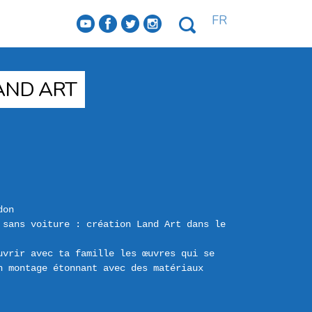
FR
f
a
b
e
LAND ART
don
 sans voiture : création Land Art dans le 
uvrir avec ta famille les œuvres qui se 
 montage étonnant avec des matériaux 