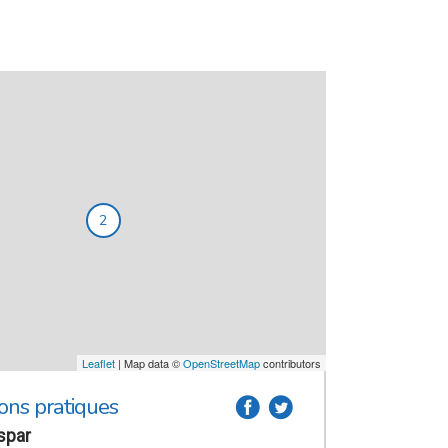
2
Leaflet
| Map data ©
OpenStreetMap
contributors
ons pratiques
a
b
spar