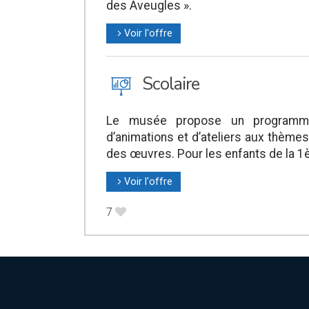
des Aveugles ».
Voir l'offre
l
J
Scolaire
Le musée propose un programme 
d’animations et d’ateliers aux thèmes
des œuvres. Pour les enfants de la 1è
Voir l'offre
l
7
B