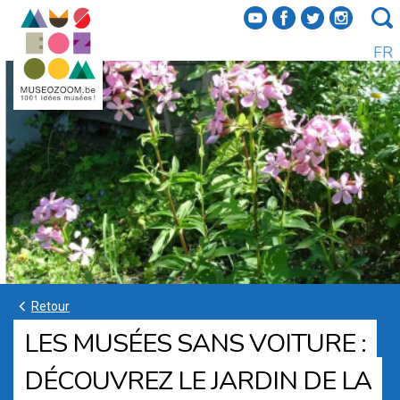
f
a
b
e
FR
k
Retour
LES MUSÉES SANS VOITURE :
DÉCOUVREZ LE JARDIN DE LA