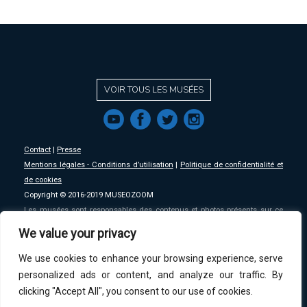
VOIR TOUS LES MUSÉES
f
a
b
e
Contact
|
Presse
Mentions légales - Conditions d’utilisation
|
Politique de confidentialité et
de cookies
Copyright © 2016-2019 MUSEOZOOM
Les musées sont responsables des contenus et photos présents sur ce
site, MSW se décharge de toute responsabilité sur ceux-ci.
We value your privacy
We use cookies to enhance your browsing experience, serve
An initative of
MSW
.
personalized ads or content, and analyze our traffic. By
clicking "Accept All", you consent to our use of cookies.