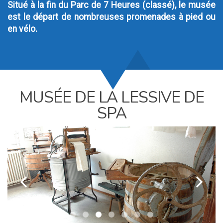
Situé à la fin du Parc de 7 Heures (classé), le musée
est le départ de nombreuses promenades à pied ou
en vélo.
MUSÉE DE LA LESSIVE DE
SPA
k
l