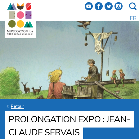
f
a
b
e
FR
k
Retour
PROLONGATION EXPO : JEAN-
CLAUDE SERVAIS