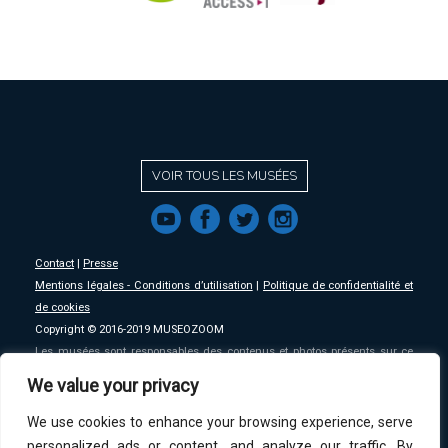
VOIR TOUS LES MUSÉES
f
a
b
e
Contact
|
Presse
Mentions légales - Conditions d’utilisation
|
Politique de confidentialité et
de cookies
Copyright © 2016-2019 MUSEOZOOM
Les musées sont responsables des contenus et photos présents sur ce
site, MSW se décharge de toute responsabilité sur ceux-ci.
We value your privacy
We use cookies to enhance your browsing experience, serve
An initative of
MSW
.
personalized ads or content, and analyze our traffic. By