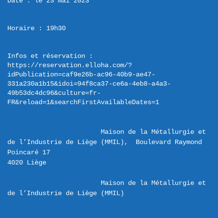
Date : le 23 mai 2023
Horaire : 19h30
Infos et réservation : 
https://reservation.elloha.com/?
idPublication=caf9e26b-ac96-40b9-ae47-
331a230a1b15&idoi=94f8ca37-ce6a-4eb8-a4a3-
49b53dc4dc96&culture=fr-
FR&reload=1&searchFirstAvailableDates=1
Maison de la Métallurgie et 
de l’Industrie de Liège (MMIL),  Boulevard Raymond 
Poincaré 17 

Maison de la Métallurgie et 
de l’Industrie de Liège (MMIL)