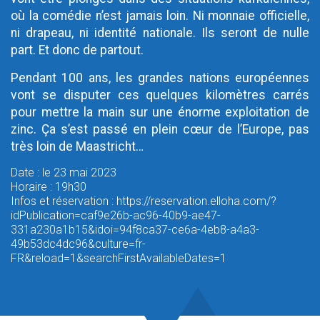
où la comédie n’est jamais loin. Ni monnaie officielle,
ni drapeau, ni identité nationale. Ils seront de nulle
part. Et donc de partout.
Pendant 100 ans, les grandes nations européennes
vont se disputer ces quelques kilomètres carrés
pour mettre la main sur une énorme exploitation de
zinc. Ça s’est passé en plein cœur de l’Europe, pas
très loin de Maastricht…
Date : le 23 mai 2023
Horaire : 19h30
Infos et réservation : https://reservation.elloha.com/?
idPublication=caf9e26b-ac96-40b9-ae47-
331a230a1b15&idoi=94f8ca37-ce6a-4eb8-a4a3-
49b53dc4dc96&culture=fr-
FR&reload=1&searchFirstAvailableDates=1