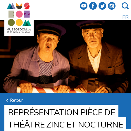
f
a
b
e
FR
k
Retour
REPRÉSENTATION PIÈCE DE
THÉÂTRE ZINC ET NOCTURNE