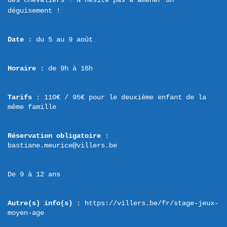
des Chevaliers ! N'hésite pas à amener un 
Date
 : du 5 au 9 août
Horaire
 : de 9h à 16h
Tarifs
 : 110€ / 95€ pour le deuxième enfant de la 
même famille
Réservation obligatoire
 : 
bastiane.meurice@villers.be
De 9 à 12 ans
Autre(s) info(s)
 : https://villers.be/fr/stage-jeux-
moyen-age