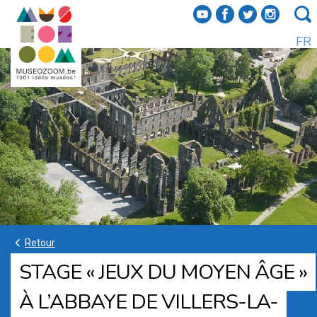
f
a
b
e
FR
k
Retour
STAGE « JEUX DU MOYEN ÂGE »
À L’ABBAYE DE VILLERS-LA-