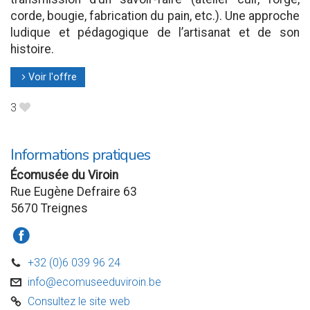
corde, bougie, fabrication du pain, etc.). Une approche
ludique et pédagogique de l’artisanat et de son
histoire.
Voir l'offre
l
3
B
Informations pratiques
Écomusée du Viroin
Rue Eugène Defraire 63
5670 Treignes
a
+32 (0)6 039 96 24
D
info@ecomuseeduviroin.be
v
Consultez le site web
C