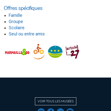
Offres spécifiques
Famille
Groupe
Scolaire
Seul ou entre amis
VOIR TOUS LES MUSÉES