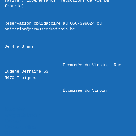
Tarifs
 : 100€/enfants (réductions de -5€ par 
fratrie)
Réservation obligatoire au 060/399624 ou 
animation@ecomuseeduviroin.be
De 4 à 8 ans
Écomusée du Viroin,  Rue 
Eugène Defraire 63 

Écomusée du Viroin
iCalendar
Google Calendar
Outlook
Outlook Online
Yahoo! Calendar