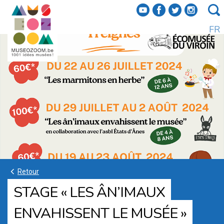
f
a
b
e
FR
k
Retour
STAGE « LES ÂN’IMAUX
ENVAHISSENT LE MUSÉE »