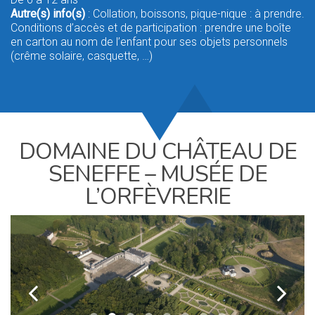
Autre(s) info(s)
: Collation, boissons, pique-nique : à prendre.
Conditions d’accès et de participation : prendre une boîte
en carton au nom de l’enfant pour ses objets personnels
(crême solaire, casquette, …)
DOMAINE DU CHÂTEAU DE
SENEFFE – MUSÉE DE
L’ORFÈVRERIE
k
l