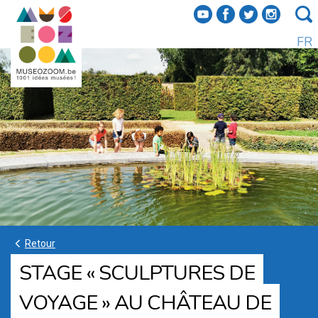
f
a
b
e
FR
k
Retour
STAGE « SCULPTURES DE
VOYAGE » AU CHÂTEAU DE