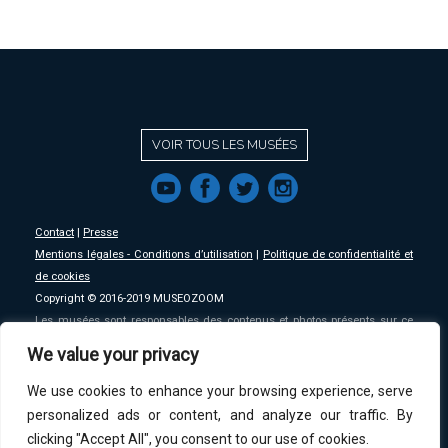
VOIR TOUS LES MUSÉES
f
a
b
e
Contact
|
Presse
Mentions légales - Conditions d’utilisation
|
Politique de confidentialité et
de cookies
Copyright © 2016-2019 MUSEOZOOM
Les musées sont responsables des contenus et photos présents sur ce
site, MSW se décharge de toute responsabilité sur ceux-ci.
We value your privacy
We use cookies to enhance your browsing experience, serve
An initative of
MSW
.
personalized ads or content, and analyze our traffic. By
clicking "Accept All", you consent to our use of cookies.