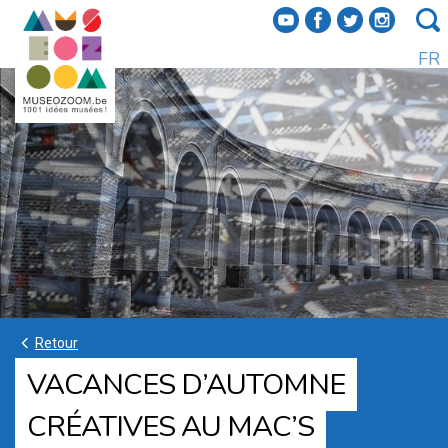
f
a
b
e
FR
k
Retour
VACANCES D’AUTOMNE
CRÉATIVES AU MAC’S