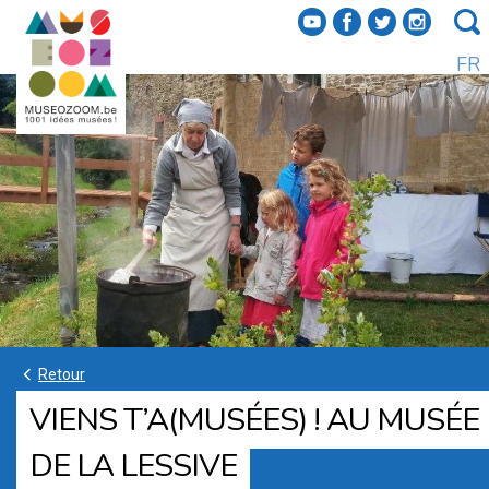
f
a
b
e
FR
k
Retour
VIENS T’A(MUSÉES) ! AU MUSÉE
DE LA LESSIVE