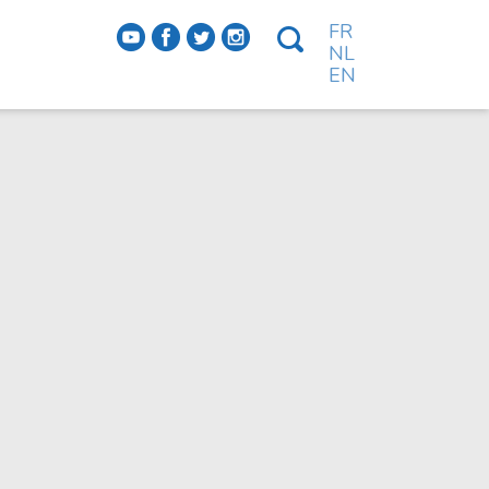
FR
f
a
b
e
NL
EN