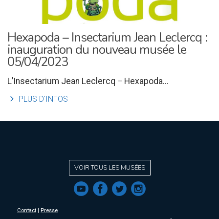
Hexapoda – Insectarium Jean Leclercq :
inauguration du nouveau musée le
05/04/2023
L’Insectarium Jean Leclercq − Hexapoda...
l
PLUS D'INFOS
VOIR TOUS LES MUSÉES
f
a
b
e
Contact
|
Presse