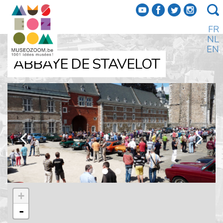
f
a
b
e
FR
NL
EN
ABBAYE DE STAVELOT
k
l
+
-