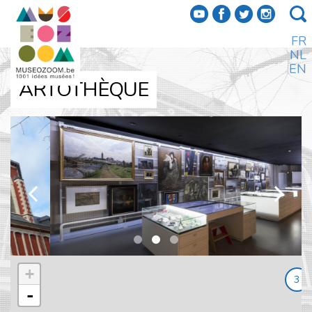
f
a
b
e
FR
NL
EN
ARTOTHÈQUE
k
l
+
3
-