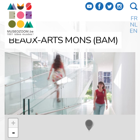
f
a
b
e
FR
NL
EN
BEAUX-ARTS MONS (BAM)
+
-