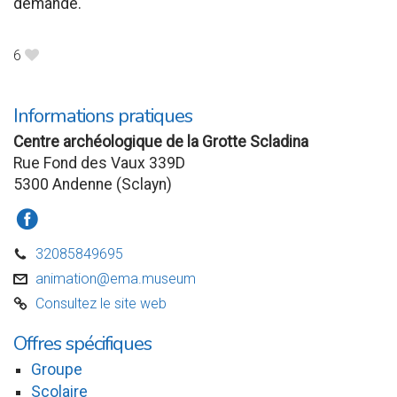
demande.
6
B
Informations pratiques
Centre archéologique de la Grotte Scladina
Rue Fond des Vaux 339D
5300 Andenne (Sclayn)
a
32085849695
D
animation@ema.museum
v
Consultez le site web
C
Offres spécifiques
Groupe
Scolaire