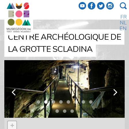
f
a
b
e
FR
NL
EN
CENTRE ARCHÉOLOGIQUE DE
LA GROTTE SCLADINA
k
l
+