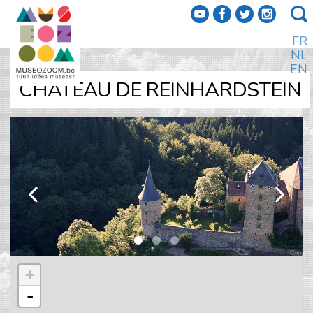
f
a
b
e
FR
NL
EN
CHÂTEAU DE REINHARDSTEIN
k
l
+
-