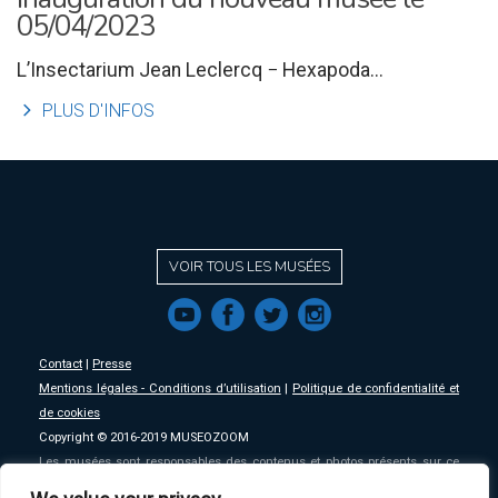
05/04/2023
L’Insectarium Jean Leclercq − Hexapoda...
l
PLUS D'INFOS
VOIR TOUS LES MUSÉES
f
a
b
e
Contact
|
Presse
Mentions légales - Conditions d’utilisation
|
Politique de confidentialité et
de cookies
Copyright © 2016-2019 MUSEOZOOM
Les musées sont responsables des contenus et photos présents sur ce
site, MSW se décharge de toute responsabilité sur ceux-ci.