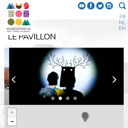
f
a
b
e
FR
NL
EN
LE PAVILLON
k
l
+
-