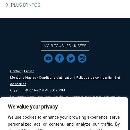
l
PLUS D'INFOS
VOIR TOUS LES MUSÉES
f
a
b
e
Contact
|
Presse
Mentions légales - Conditions d’utilisation
|
Politique de confidentialité et
de cookies
Copyright © 2016-2019 MUSEOZOOM
Les musées sont responsables des contenus et photos présents sur ce
site, MSW se décharge de toute responsabilité sur ceux-ci.
We value your privacy
We use cookies to enhance your browsing experience, serve
An initative of
MSW
.
personalized ads or content, and analyze our traffic. By