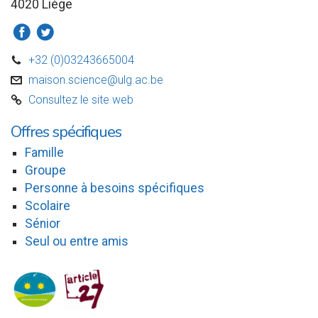
4020 Liège
a
b
+32 (0)03243665004
D
maison.science@ulg.ac.be
v
Consultez le site web
C
Offres spécifiques
Famille
Groupe
Personne à besoins spécifiques
Scolaire
Sénior
Seul ou entre amis