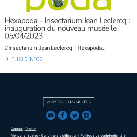
Hexapoda – Insectarium Jean Leclercq :
inauguration du nouveau musée le
05/04/2023
L’Insectarium Jean Leclercq − Hexapoda...
l
PLUS D'INFOS
VOIR TOUS LES MUSÉES
f
a
b
e
Contact
|
Presse
Mentions légales - Conditions d’utilisation
|
Politique de confidentialité et