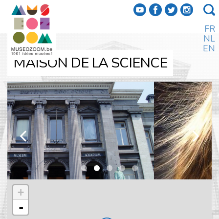
f
a
b
e
FR
NL
EN
MAISON DE LA SCIENCE
k
l
+
-