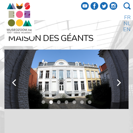
f
a
b
e
FR
NL
EN
MAISON DES GÉANTS
k
l