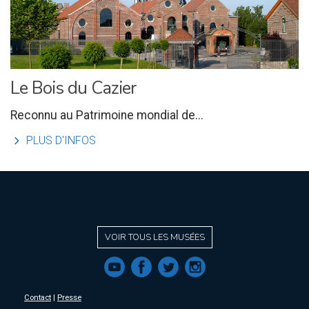
Le Bois du Cazier
Reconnu au Patrimoine mondial de...
l
PLUS D'INFOS
VOIR TOUS LES MUSÉES
f
a
b
e
Contact
|
Presse