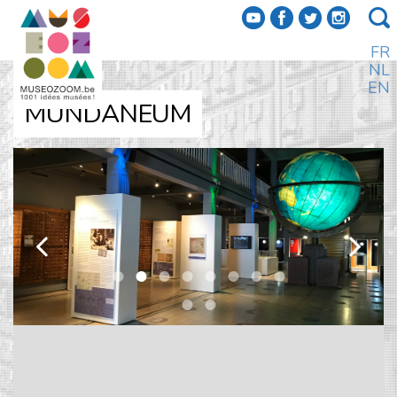
f
a
b
e
FR
NL
EN
MUNDANEUM
k
l